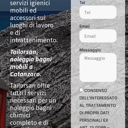
servizi igienici
Tel
mobili ed
accessori sui
luoghi di lavoro
Email
e di
intrattenimento.
Tailorsan,
Messaggio
noleggio bagni
mobili a
Catanzaro.
Tailorsan offre
CONSENSO
tutti i servizi
DELL'INTERESSATO
necessari per un
AL TRATTAMENTO
noleggio bagni
DI PROPRI DATI
chimici
PERSONALI EX
completo e di
ART. 13 GDPR –