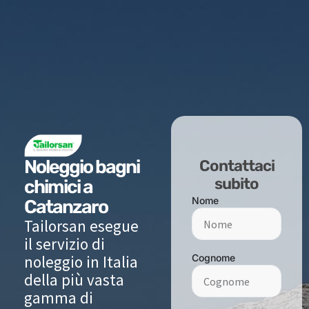
Noleggio bagni
Contattaci
subito
chimici a
Nome
Catanzaro
Tailorsan esegue
il servizio di
noleggio in Italia
Cognome
della più vasta
gamma di