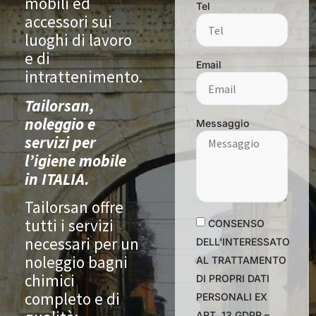
mobili ed
Tel
accessori sui
luoghi di lavoro
e di
Email
intrattenimento.
Tailorsan,
noleggio e
Messaggio
servizi per
l’igiene mobile
in ITALIA.
Tailorsan offre
tutti i servizi
CONSENSO
necessari per un
DELL'INTERESSATO
noleggio bagni
AL TRATTAMENTO
chimici
DI PROPRI DATI
completo e di
PERSONALI EX
ART. 13 GDPR –