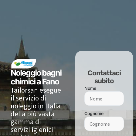
Noleggio bagni
Contattaci
chimici a Fano
subito
Tailorsan esegue
Nome
il servizio di
noleggio in Italia
della più vasta
Cognome
gamma di
servizi igienici