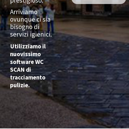
prestigioso.
Arriviamo
ovunque ci sia
bisogno di
servizi igienici.
Utilizziamo il
nuovissimo
software WC
SCAN di
tracciamento
pulizie.