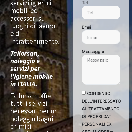
servizi igienici
Tel
mobili ed
accessori sui
luoghi di lavoro
Email
e di
intrattenimento.
Tailorsan,
Messaggio
noleggio e
servizi per
l’igiene mobile
in ITALIA.
CONSENSO
Tailorsan offre
DELL'INTERESSATO
tutti i servizi
AL TRATTAMENTO
necessari per un
DI PROPRI DATI
noleggio bagni
PERSONALI EX
chimici
ART. 13 GDPR –