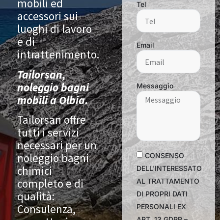
mobili ed
Tel
accessori sui
luoghi di lavoro
e di
Email
intrattenimento.
Tailorsan,
noleggio bagni
Messaggio
mobili a Olbia.
Tailorsan offre
tutti i servizi
necessari per un
noleggio bagni
CONSENSO
chimici
DELL'INTERESSATO
completo e di
AL TRATTAMENTO
qualità:
DI PROPRI DATI
Consulenza,
PERSONALI EX
ART. 13 GDPR –