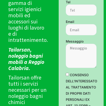
gamma di
Tel
servizi igienici
mobili ed
accessori sui
Email
luoghi di lavoro
e di
intrattenimento.
Messaggio
Tailorsan,
noleggio bagni
mobili a Reggio
Calabria.
CONSENSO
Tailorsan offre
DELL'INTERESSATO
tutti i servizi
AL TRATTAMENTO
necessari per un
DI PROPRI DATI
noleggio bagni
PERSONALI EX
chimici
ART. 13 GDPR –