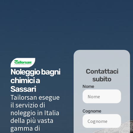
Noleggio bagni
Contattaci
subito
chimici a
Nome
Sassari
Tailorsan esegue
il servizio di
noleggio in Italia
Cognome
della più vasta
gamma di