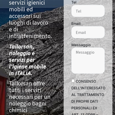
servizi igienici
Tel
mobili ed
accessori sui
luoghi di lavoro
Email
e di
intrattenimento.
Tailorsan,
Messaggio
noleggio e
servizi per
l’igiene mobile
in ITALIA.
CONSENSO
Tailorsan offre
DELL'INTERESSATO
tutti i servizi
AL TRATTAMENTO
necessari per un
DI PROPRI DATI
noleggio bagni
PERSONALI EX
chimici
ART. 13 GDPR –