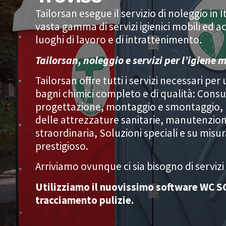
Tailorsan esegue il servizio di noleggio in I
vasta gamma di servizi igienici mobili ed ac
luoghi di lavoro e di intrattenimento.
Tailorsan, noleggio e servizi per l’igiene m
Tailorsan offre tutti i servizi necessari per
bagni chimici completo e di qualità: Cons
progettazione, montaggio e smontaggio, lo
delle attrezzature sanitarie, manutenzion
straordinaria, Soluzioni speciali e su misu
prestigioso.
Arriviamo ovunque ci sia bisogno di servizi i
Utilizziamo il nuovissimo software WC S
tracciamento pulizie.