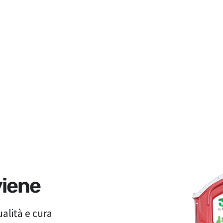
viene
alità e cura