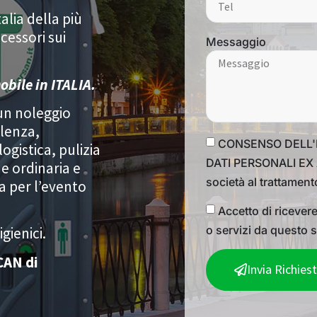
talia della più
cessori sui
Messaggio
obile in ITALIA.
 un noleggio
ulenza,
CONSENSO DELL'
gistica, pulizia
DATI PERSONALI EX A
e ordinaria e
società al trattamento
ra per l’evento
Accetto di ricevere
o servizi da questo s
gienici.
CAN di
Invia Richies