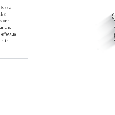
e fosse
tà di
da una
richi.
 effettua
 alta