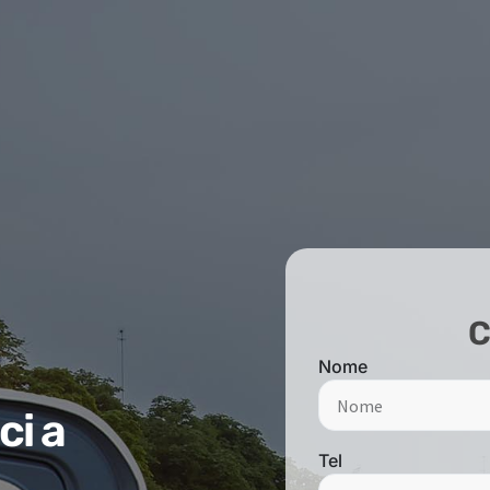
C
Nome
ci a
Tel