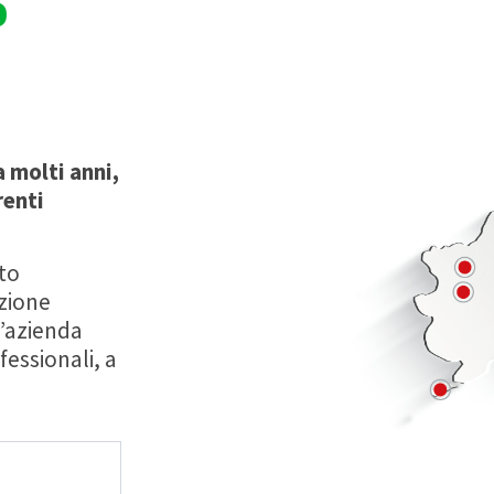
o
a molti anni,
renti
nto
nzione
l’azienda
fessionali, a