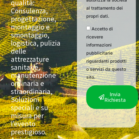
qualità:
al trattamento dei
Consulenza,
propri dati.
progettazione,
montaggio e
Accetto di
smontaggio,
ricevere
logistica, pulizia
informazioni
delle
pubblicitarie
attrezzature
riguardanti prodotti
sanitarie,
o servizi da questo
manutenzione
sito.
ordinaria e
straordinaria,
Invia
Soluzioni
Richiesta
speciali e su
misura per
l’evento
prestigioso.