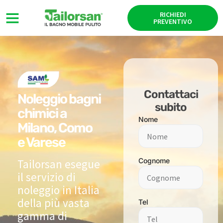
RICHIEDI
PREVENTIVO
Contattaci
Noleggio bagni
subito
chimici a
Nome
Milano, Como
e Varese
Cognome
Tailorsan esegue
il servizio di
noleggio in Italia
della più vasta
Tel
gamma di