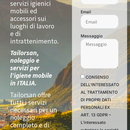
servizi igienici
mobili ed
Email
accessori sui
luoghi di lavoro
e di
Messaggio
intrattenimento.
Tailorsan,
noleggio e
servizi per
l’igiene mobile
CONSENSO
in ITALIA.
DELL'INTERESSATO
AL TRATTAMENTO
Tailorsan offre
DI PROPRI DATI
tutti i servizi
PERSONALI EX
necessari per un
ART. 13 GDPR –
noleggio
L’interessato
completo e di
autorizza la società