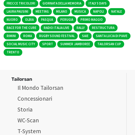
FRECCE TRICOLORI
GIORNATA DELLA MEMORIA
ITALY 5 DAYS
LAURA PAUSINI
MEETING
MILANO
MUSICA
NAPOLI
NATALE
NUORO
OLBIA
PASQUA
PERUGIA
PRIMO MAGGIO
RACE FOR THE CURE
RADIO ITALIA LIVE
RALLY
RESTRUCTURA
RIMINI
ROMA
RUGBY SOUND FESTIVAL
SAIE
SANTA LUCIA DI PIAVE
SOCIAL MUSIC CITY
SPORT
SUMMER JAMBOREE
TAILORSAN CUP
TRENTO
Tailorsan
Il Mondo Tailorsan
Concessionari
Storia
WC-Scan
T-System