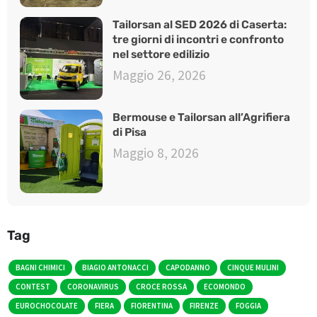
Tailorsan al SED 2026 di Caserta:
tre giorni di incontri e confronto
nel settore edilizio
Maggio 26, 2026
Bermouse e Tailorsan all’Agrifiera
di Pisa
Maggio 8, 2026
Tag
BAGNI CHIMICI
BIAGIO ANTONACCI
CAPODANNO
CINQUE MULINI
CONTEST
CORONAVIRUS
CROCE ROSSA
ECOMONDO
EUROCHOCOLATE
FIERA
FIORENTINA
FIRENZE
FOGGIA