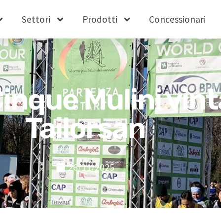
Settori
Prodotti
Concessionari
Cinque Mulini vin
Tailorsan
26/11/2025