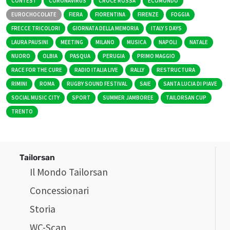
CONTEST
CORONAVIRUS
CROCE ROSSA
ECOMONDO
EUROCHOCOLATE
FIERA
FIORENTINA
FIRENZE
FOGGIA
FRECCE TRICOLORI
GIORNATA DELLA MEMORIA
ITALY 5 DAYS
LAURA PAUSINI
MEETING
MILANO
MUSICA
NAPOLI
NATALE
NUORO
OLBIA
PASQUA
PERUGIA
PRIMO MAGGIO
RACE FOR THE CURE
RADIO ITALIA LIVE
RALLY
RESTRUCTURA
RIMINI
ROMA
RUGBY SOUND FESTIVAL
SAIE
SANTA LUCIA DI PIAVE
SOCIAL MUSIC CITY
SPORT
SUMMER JAMBOREE
TAILORSAN CUP
TRENTO
Tailorsan
Il Mondo Tailorsan
Concessionari
Storia
WC-Scan