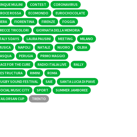
CINQUE MULINI
CONTEST
CORONAVIRUS
CROCE ROSSA
ECOMONDO
EUROCHOCOLATE
IERA
FIORENTINA
FIRENZE
FOGGIA
FRECCE TRICOLORI
GIORNATA DELLA MEMORIA
TALY 5 DAYS
LAURA PAUSINI
MEETING
MILANO
MUSICA
NAPOLI
NATALE
NUORO
OLBIA
PASQUA
PERUGIA
PRIMO MAGGIO
RACE FOR THE CURE
RADIO ITALIA LIVE
RALLY
RESTRUCTURA
RIMINI
ROMA
RUGBY SOUND FESTIVAL
SAIE
SANTA LUCIA DI PIAVE
OCIAL MUSIC CITY
SPORT
SUMMER JAMBOREE
TAILORSAN CUP
TRENTO