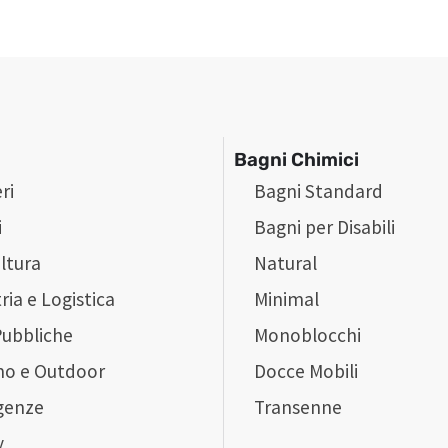
Bagni Chimici
ri
Bagni Standard
i
Bagni per Disabili
ltura
Natural
ria e Logistica
Minimal
Pubbliche
Monoblocchi
mo e Outdoor
Docce Mobili
genze
Transenne
y