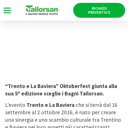
RICHIEDI
PREVENTIVO
Allestimento Bagni Mobili per
Trento e La Baviera 2016
14/09/2016
“Trento e La Baviera” Oktoberfest giunta alla
sua 5ª edizione sceglie i Bagni Tailorsan.
L’evento
Trento e La Baviera
che si terrà dal 16
settembre al 2 ottobre 2016, è nato per creare
una sinergia e uno scambio culturale tra Trentino
e Baviera nei loro aspetti più caratterizzanti: