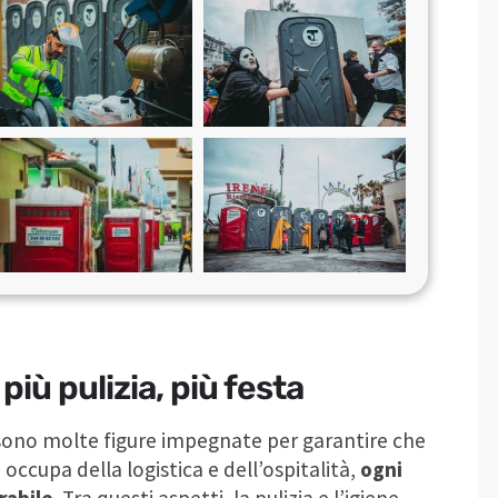
più pulizia, più festa
i sono molte figure impegnate per garantire che
 si occupa della logistica e dell’ospitalità,
ogni
rabile
. Tra questi aspetti, la pulizia e l’igiene