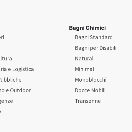
Bagni Chimici
ri
Bagni Standard
i
Bagni per Disabili
ltura
Natural
ria e Logistica
Minimal
Pubbliche
Monoblocchi
mo e Outdoor
Docce Mobili
genze
Transenne
y