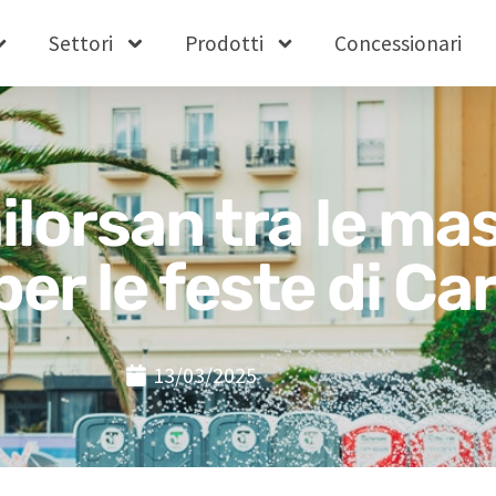
Settori
Prodotti
Concessionari
ilorsan tra le ma
per le feste di Ca
13/03/2025