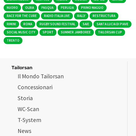
NUORO
OLBIA
PASQUA
PERUGIA
PRIMO MAGGIO
RACE FOR THE CURE
RADIO ITALIA LIVE
RALLY
RESTRUCTURA
RIMINI
ROMA
RUGBY SOUND FESTIVAL
SAIE
SANTA LUCIA DI PIAVE
SOCIAL MUSIC CITY
SPORT
SUMMER JAMBOREE
TAILORSAN CUP
TRENTO
Tailorsan
Il Mondo Tailorsan
Concessionari
Storia
WC-Scan
T-System
News