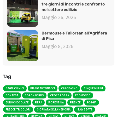
tre giorni di incontri e confronto
nel settore edilizio
Maggio 26, 2026
Bermouse e Tailorsan all’Agrifiera
di Pisa
Maggio 8, 2026
Tag
BAGNI CHIMICI
BIAGIO ANTONACCI
CAPODANNO
CINQUE MULINI
CONTEST
CORONAVIRUS
CROCE ROSSA
ECOMONDO
EUROCHOCOLATE
FIERA
FIORENTINA
FIRENZE
FOGGIA
FRECCE TRICOLORI
GIORNATA DELLA MEMORIA
ITALY 5 DAYS
LAURA PAUSINI
MEETING
MILANO
MUSICA
NAPOLI
NATALE