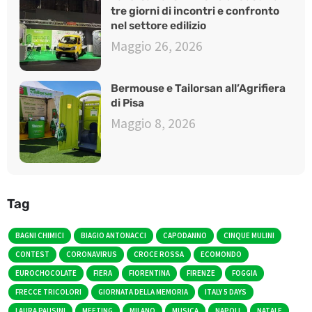
tre giorni di incontri e confronto
nel settore edilizio
Maggio 26, 2026
Bermouse e Tailorsan all’Agrifiera
di Pisa
Maggio 8, 2026
Tag
BAGNI CHIMICI
BIAGIO ANTONACCI
CAPODANNO
CINQUE MULINI
CONTEST
CORONAVIRUS
CROCE ROSSA
ECOMONDO
EUROCHOCOLATE
FIERA
FIORENTINA
FIRENZE
FOGGIA
FRECCE TRICOLORI
GIORNATA DELLA MEMORIA
ITALY 5 DAYS
LAURA PAUSINI
MEETING
MILANO
MUSICA
NAPOLI
NATALE