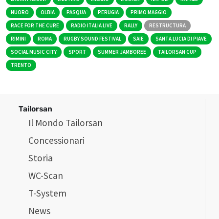
NUORO
OLBIA
PASQUA
PERUGIA
PRIMO MAGGIO
RACE FOR THE CURE
RADIO ITALIA LIVE
RALLY
RESTRUCTURA
RIMINI
ROMA
RUGBY SOUND FESTIVAL
SAIE
SANTA LUCIA DI PIAVE
SOCIAL MUSIC CITY
SPORT
SUMMER JAMBOREE
TAILORSAN CUP
TRENTO
Tailorsan
Il Mondo Tailorsan
Concessionari
Storia
WC-Scan
T-System
News