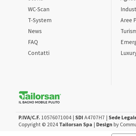
WC-Scan
Indust
T-System
Aree 
News
Turis
FAQ
Emer
Contatti
Luxur
P.IVA/C.F.
10576071004 |
SDI
A4707H7 |
Sede Legal
Copyright © 2024
Tailorsan Spa
|
Design
by Commun