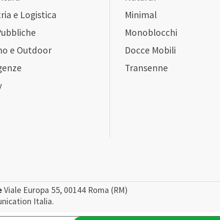
ria e Logistica
Minimal
Pubbliche
Monoblocchi
mo e Outdoor
Docce Mobili
genze
Transenne
y
e
Viale Europa 55, 00144 Roma (RM)
ication Italia.