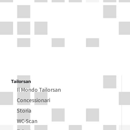
Tailorsan
Il Mondo Tailorsan
Concessionari
Storia
WC-Scan