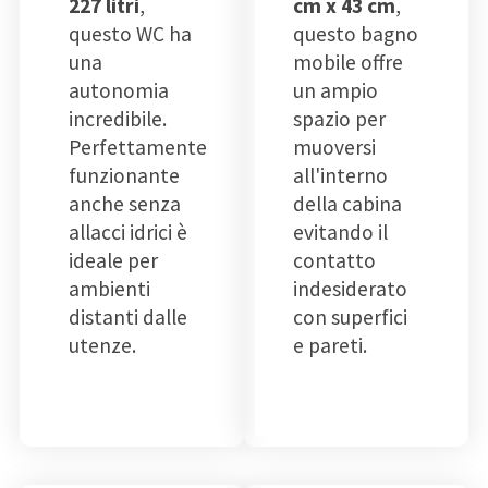
227 litri
,
cm x 43 cm
,
questo WC ha
questo bagno
una
mobile offre
autonomia
un ampio
incredibile.
spazio per
Perfettamente
muoversi
funzionante
all'interno
anche senza
della cabina
allacci idrici è
evitando il
ideale per
contatto
ambienti
indesiderato
distanti dalle
con superfici
utenze.
e pareti.