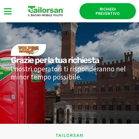
RICHIEDI
PREVENTIVO
Grazie per la tua richiesta
I nostri operatori ti risponderanno nel
minor tempo possibile.
TAILORSAN