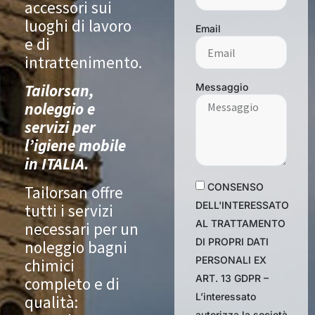
accessori sui
luoghi di lavoro
Email
e di
intrattenimento.
Tailorsan,
Messaggio
noleggio e
servizi per
l’igiene mobile
in ITALIA.
CONSENSO
Tailorsan offre
DELL'INTERESSATO
tutti i servizi
AL TRATTAMENTO
necessari per un
DI PROPRI DATI
noleggio bagni
PERSONALI EX
chimici
ART. 13 GDPR –
completo e di
L’interessato
qualità:
autorizza la società