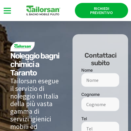
RICHIEDI
PREVENTIVO
Noleggio bagni
Contattaci
subito
chimici a
Nome
Taranto
Tailorsan esegue
il servizio di
noleggio in Italia
Cognome
della più vasta
gamma di
servizi igienici
Tel
mobili ed