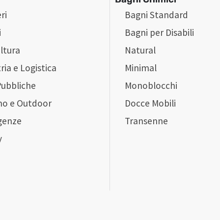
ri
Bagni Standard
i
Bagni per Disabili
ltura
Natural
ria e Logistica
Minimal
Pubbliche
Monoblocchi
mo e Outdoor
Docce Mobili
genze
Transenne
y