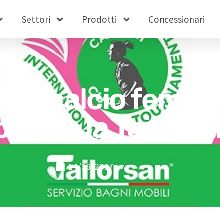
Settori
Prodotti
Concessionari
a il calcio femmin
 al via la Tailors
14/06/2017