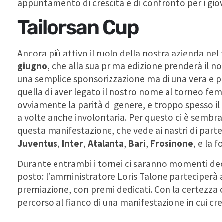
appuntamento di crescita e di confronto per i giov
Tailorsan Cup
Ancora più attivo il ruolo della nostra azienda nel
giugno
, che alla sua prima edizione prenderà il n
una semplice sponsorizzazione ma di una vera e pr
quella di aver legato il nostro nome al torneo femmi
ovviamente la parità di genere, e troppo spesso il
a volte anche involontaria. Per questo ci è sembrat
questa manifestazione, che vede ai nastri di par
Juventus
,
Inter
,
Atalanta
,
Bari
,
Frosinone
, e la 
Durante entrambi i tornei ci saranno momenti dedi
posto: l’amministratore Loris Talone parteciperà a
premiazione, con premi dedicati. Con la certezza 
percorso al fianco di una manifestazione in cui 