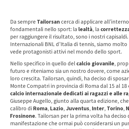
Da sempre
Tailorsan
cerca di applicare all’intern
fondamentali nello sport: la
lealtà
, la
correttezz
per raggiungere il risultato, sono i nostri capisald
Internazionali BNL d’Italia di tennis, siamo molto l
vede protagonisti attivi nel mondo dello sport.
Nello specifico in quello del
calcio
giovanile
, prop
futuro e riteniamo sia un nostro dovere, come az
loro crescita. Tailorsan, quindi, ha deciso di spos
Monte Compatri in provincia di Roma dal 15 al 18 e 
calcio internazionale dedicati ai ragazzi e alle 
Giuseppe Augello, giunto alla quarta edizione, che
calibro di
Roma
,
Lazio
,
Juventus
,
Inter
,
Torino
,
N
Frosinone
. Tailorsan per la prima volta ha deciso
manifestazione che ormai può considerarsi un punto