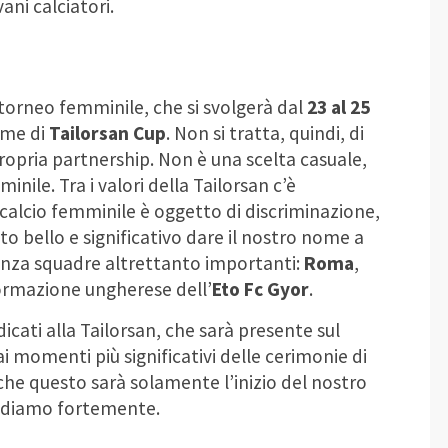
ani calciatori.
 torneo femminile, che si svolgerà dal
23 al 25
ome di
Tailorsan Cup
. Non si tratta, quindi, di
opria partnership. Non è una scelta casuale,
nile. Tra i valori della Tailorsan c’è
 calcio femminile è oggetto di discriminazione,
o bello e significativo dare il nostro nome a
tenza squadre altrettanto importanti:
Roma
,
formazione ungherese dell’
Eto Fc Gyor
.
cati alla Tailorsan, che sarà presente sul
i momenti più significativi delle cerimonie di
che questo sarà solamente l’inizio del nostro
crediamo fortemente.