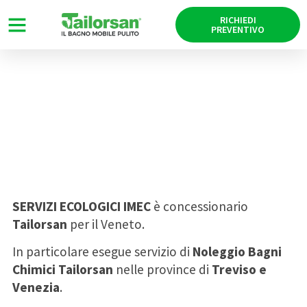
RICHIEDI
PREVENTIVO
NOLEGGIO BAGNI CHIMICI
VENETO
09/02/2016
SERVIZI ECOLOGICI IMEC
è concessionario
Tailorsan
per il Veneto.
In particolare esegue servizio di
Noleggio Bagni
Chimici Tailorsan
nelle province di
Treviso e
Venezia
.