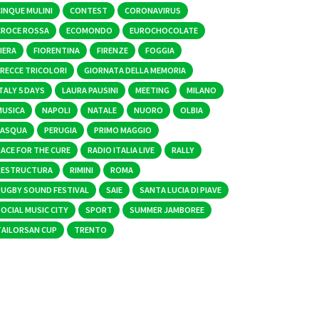
CINQUE MULINI
CONTEST
CORONAVIRUS
CROCE ROSSA
ECOMONDO
EUROCHOCOLATE
IERA
FIORENTINA
FIRENZE
FOGGIA
FRECCE TRICOLORI
GIORNATA DELLA MEMORIA
TALY 5 DAYS
LAURA PAUSINI
MEETING
MILANO
MUSICA
NAPOLI
NATALE
NUORO
OLBIA
PASQUA
PERUGIA
PRIMO MAGGIO
RACE FOR THE CURE
RADIO ITALIA LIVE
RALLY
RESTRUCTURA
RIMINI
ROMA
RUGBY SOUND FESTIVAL
SAIE
SANTA LUCIA DI PIAVE
OCIAL MUSIC CITY
SPORT
SUMMER JAMBOREE
TAILORSAN CUP
TRENTO