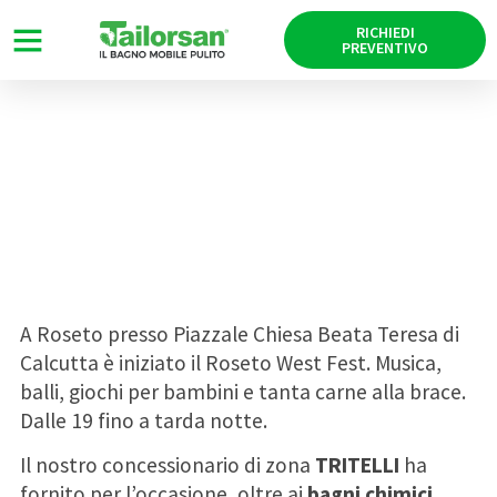
RICHIEDI
PREVENTIVO
Roseto West Fest dal 3 al 7
Agosto 2016
05/08/2016
A Roseto presso Piazzale Chiesa Beata Teresa di
Calcutta è iniziato il Roseto West Fest. Musica,
balli, giochi per bambini e tanta carne alla brace.
Dalle 19 fino a tarda notte.
Il nostro concessionario di zona
TRITELLI
ha
fornito per l’occasione, oltre ai
bagni chimici