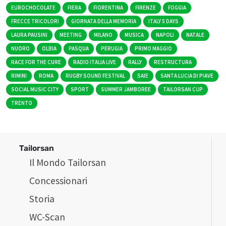
EUROCHOCOLATE
FIERA
FIORENTINA
FIRENZE
FOGGIA
FRECCE TRICOLORI
GIORNATA DELLA MEMORIA
ITALY 5 DAYS
LAURA PAUSINI
MEETING
MILANO
MUSICA
NAPOLI
NATALE
NUORO
OLBIA
PASQUA
PERUGIA
PRIMO MAGGIO
RACE FOR THE CURE
RADIO ITALIA LIVE
RALLY
RESTRUCTURA
RIMINI
ROMA
RUGBY SOUND FESTIVAL
SAIE
SANTA LUCIA DI PIAVE
SOCIAL MUSIC CITY
SPORT
SUMMER JAMBOREE
TAILORSAN CUP
TRENTO
Tailorsan
Il Mondo Tailorsan
Concessionari
Storia
WC-Scan