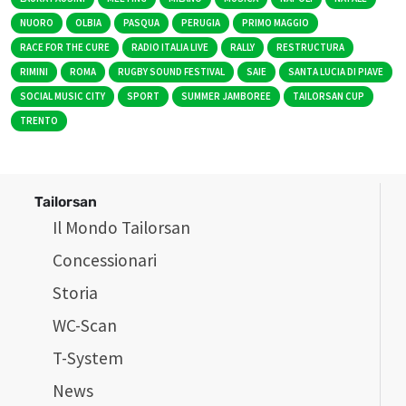
NUORO
OLBIA
PASQUA
PERUGIA
PRIMO MAGGIO
RACE FOR THE CURE
RADIO ITALIA LIVE
RALLY
RESTRUCTURA
RIMINI
ROMA
RUGBY SOUND FESTIVAL
SAIE
SANTA LUCIA DI PIAVE
SOCIAL MUSIC CITY
SPORT
SUMMER JAMBOREE
TAILORSAN CUP
TRENTO
Tailorsan
Il Mondo Tailorsan
Concessionari
Storia
WC-Scan
T-System
News