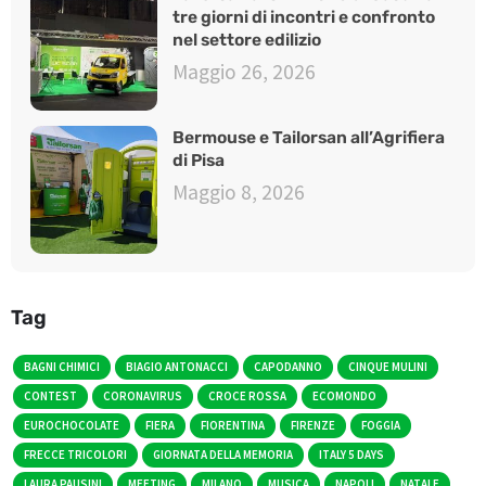
tre giorni di incontri e confronto
nel settore edilizio
Maggio 26, 2026
Bermouse e Tailorsan all’Agrifiera
di Pisa
Maggio 8, 2026
Tag
BAGNI CHIMICI
BIAGIO ANTONACCI
CAPODANNO
CINQUE MULINI
CONTEST
CORONAVIRUS
CROCE ROSSA
ECOMONDO
EUROCHOCOLATE
FIERA
FIORENTINA
FIRENZE
FOGGIA
FRECCE TRICOLORI
GIORNATA DELLA MEMORIA
ITALY 5 DAYS
LAURA PAUSINI
MEETING
MILANO
MUSICA
NAPOLI
NATALE