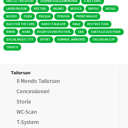
FRECCE TRICOLORI
GIORNATA DELLA MEMORIA
ITALY 5 DAYS
LAURA PAUSINI
MEETING
MILANO
MUSICA
NAPOLI
NATALE
NUORO
OLBIA
PASQUA
PERUGIA
PRIMO MAGGIO
RACE FOR THE CURE
RADIO ITALIA LIVE
RALLY
RESTRUCTURA
RIMINI
ROMA
RUGBY SOUND FESTIVAL
SAIE
SANTA LUCIA DI PIAVE
SOCIAL MUSIC CITY
SPORT
SUMMER JAMBOREE
TAILORSAN CUP
TRENTO
Tailorsan
Il Mondo Tailorsan
Concessionari
Storia
WC-Scan
T-System