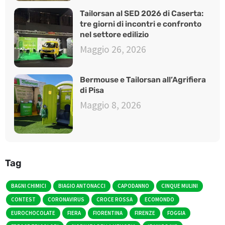
Tailorsan al SED 2026 di Caserta:
tre giorni di incontri e confronto
nel settore edilizio
Maggio 26, 2026
Bermouse e Tailorsan all’Agrifiera
di Pisa
Maggio 8, 2026
Tag
BAGNI CHIMICI
BIAGIO ANTONACCI
CAPODANNO
CINQUE MULINI
CONTEST
CORONAVIRUS
CROCE ROSSA
ECOMONDO
EUROCHOCOLATE
FIERA
FIORENTINA
FIRENZE
FOGGIA