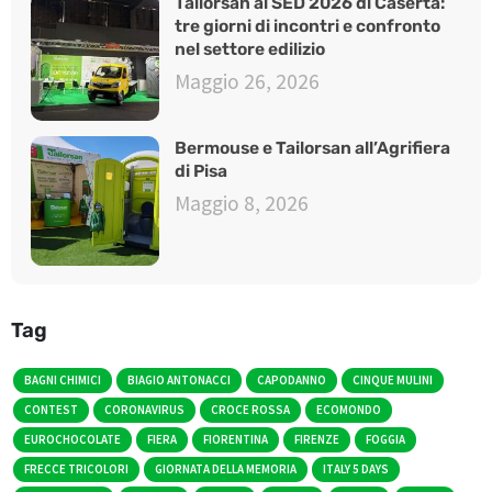
Tailorsan al SED 2026 di Caserta:
tre giorni di incontri e confronto
nel settore edilizio
Maggio 26, 2026
Bermouse e Tailorsan all’Agrifiera
di Pisa
Maggio 8, 2026
Tag
BAGNI CHIMICI
BIAGIO ANTONACCI
CAPODANNO
CINQUE MULINI
CONTEST
CORONAVIRUS
CROCE ROSSA
ECOMONDO
EUROCHOCOLATE
FIERA
FIORENTINA
FIRENZE
FOGGIA
FRECCE TRICOLORI
GIORNATA DELLA MEMORIA
ITALY 5 DAYS