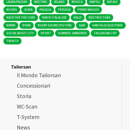
LAURA PAUSINI
MEETING
MILANO
MUSICA
NAPOLI
NATALE
NUORO
OLBIA
PASQUA
PERUGIA
PRIMO MAGGIO
RACE FOR THE CURE
RADIO ITALIA LIVE
RALLY
RESTRUCTURA
RIMINI
ROMA
RUGBY SOUND FESTIVAL
SAIE
SANTA LUCIA DI PIAVE
SOCIAL MUSIC CITY
SPORT
SUMMER JAMBOREE
TAILORSAN CUP
TRENTO
Tailorsan
Il Mondo Tailorsan
Concessionari
Storia
WC-Scan
T-System
News