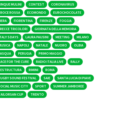
CINQUE MULINI
CONTEST
CORONAVIRUS
CROCE ROSSA
ECOMONDO
EUROCHOCOLATE
IERA
FIORENTINA
FIRENZE
FOGGIA
FRECCE TRICOLORI
GIORNATA DELLA MEMORIA
TALY 5 DAYS
LAURA PAUSINI
MEETING
MILANO
MUSICA
NAPOLI
NATALE
NUORO
OLBIA
PASQUA
PERUGIA
PRIMO MAGGIO
RACE FOR THE CURE
RADIO ITALIA LIVE
RALLY
RESTRUCTURA
RIMINI
ROMA
RUGBY SOUND FESTIVAL
SAIE
SANTA LUCIA DI PIAVE
OCIAL MUSIC CITY
SPORT
SUMMER JAMBOREE
TAILORSAN CUP
TRENTO