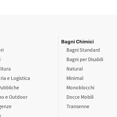
Bagni Chimici
ri
Bagni Standard
i
Bagni per Disabili
ltura
Natural
ria e Logistica
Minimal
Pubbliche
Monoblocchi
mo e Outdoor
Docce Mobili
genze
Transenne
y