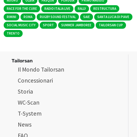
NUORO
OLBIA
PASQUA
PERUGIA
PRIMO MAGGIO
RACE FOR THE CURE
RADIO ITALIA LIVE
RALLY
RESTRUCTURA
RIMINI
ROMA
RUGBY SOUND FESTIVAL
SAIE
SANTA LUCIA DI PIAVE
SOCIAL MUSIC CITY
SPORT
SUMMER JAMBOREE
TAILORSAN CUP
TRENTO
Tailorsan
Il Mondo Tailorsan
Concessionari
Storia
WC-Scan
T-System
News
FAQ