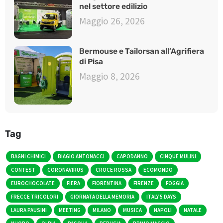
nel settore edilizio
Maggio 26, 2026
Bermouse e Tailorsan all’Agrifiera
di Pisa
Maggio 8, 2026
Tag
BAGNI CHIMICI
BIAGIO ANTONACCI
CAPODANNO
CINQUE MULINI
CONTEST
CORONAVIRUS
CROCE ROSSA
ECOMONDO
EUROCHOCOLATE
FIERA
FIORENTINA
FIRENZE
FOGGIA
FRECCE TRICOLORI
GIORNATA DELLA MEMORIA
ITALY 5 DAYS
LAURA PAUSINI
MEETING
MILANO
MUSICA
NAPOLI
NATALE