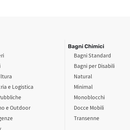
Bagni Chimici
ri
Bagni Standard
i
Bagni per Disabili
ltura
Natural
ria e Logistica
Minimal
Pubbliche
Monoblocchi
mo e Outdoor
Docce Mobili
genze
Transenne
y