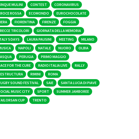
CINQUE MULINI
CONTEST
CORONAVIRUS
CROCE ROSSA
ECOMONDO
EUROCHOCOLATE
IERA
FIORENTINA
FIRENZE
FOGGIA
FRECCE TRICOLORI
GIORNATA DELLA MEMORIA
TALY 5 DAYS
LAURA PAUSINI
MEETING
MILANO
MUSICA
NAPOLI
NATALE
NUORO
OLBIA
PASQUA
PERUGIA
PRIMO MAGGIO
RACE FOR THE CURE
RADIO ITALIA LIVE
RALLY
RESTRUCTURA
RIMINI
ROMA
RUGBY SOUND FESTIVAL
SAIE
SANTA LUCIA DI PIAVE
OCIAL MUSIC CITY
SPORT
SUMMER JAMBOREE
TAILORSAN CUP
TRENTO