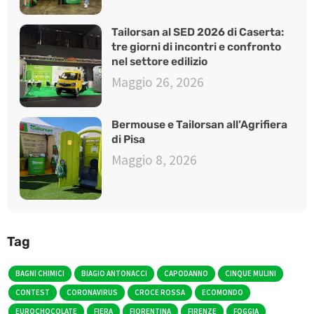
Tailorsan al SED 2026 di Caserta:
tre giorni di incontri e confronto
nel settore edilizio
Maggio 26, 2026
Bermouse e Tailorsan all’Agrifiera
di Pisa
Maggio 8, 2026
Tag
BAGNI CHIMICI
BIAGIO ANTONACCI
CAPODANNO
CINQUE MULINI
CONTEST
CORONAVIRUS
CROCE ROSSA
ECOMONDO
EUROCHOCOLATE
FIERA
FIORENTINA
FIRENZE
FOGGIA