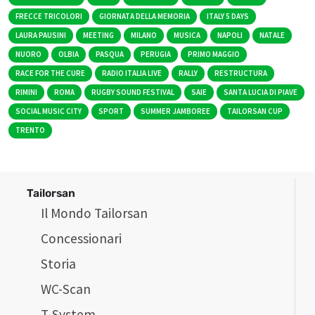
FRECCE TRICOLORI
GIORNATA DELLA MEMORIA
ITALY 5 DAYS
LAURA PAUSINI
MEETING
MILANO
MUSICA
NAPOLI
NATALE
NUORO
OLBIA
PASQUA
PERUGIA
PRIMO MAGGIO
RACE FOR THE CURE
RADIO ITALIA LIVE
RALLY
RESTRUCTURA
RIMINI
ROMA
RUGBY SOUND FESTIVAL
SAIE
SANTA LUCIA DI PIAVE
SOCIAL MUSIC CITY
SPORT
SUMMER JAMBOREE
TAILORSAN CUP
TRENTO
Tailorsan
Il Mondo Tailorsan
Concessionari
Storia
WC-Scan
T-System