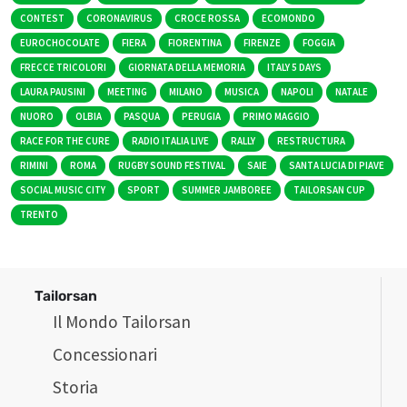
CONTEST
CORONAVIRUS
CROCE ROSSA
ECOMONDO
EUROCHOCOLATE
FIERA
FIORENTINA
FIRENZE
FOGGIA
FRECCE TRICOLORI
GIORNATA DELLA MEMORIA
ITALY 5 DAYS
LAURA PAUSINI
MEETING
MILANO
MUSICA
NAPOLI
NATALE
NUORO
OLBIA
PASQUA
PERUGIA
PRIMO MAGGIO
RACE FOR THE CURE
RADIO ITALIA LIVE
RALLY
RESTRUCTURA
RIMINI
ROMA
RUGBY SOUND FESTIVAL
SAIE
SANTA LUCIA DI PIAVE
SOCIAL MUSIC CITY
SPORT
SUMMER JAMBOREE
TAILORSAN CUP
TRENTO
Tailorsan
Il Mondo Tailorsan
Concessionari
Storia